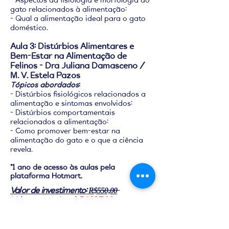
- Aspectos da fisiologia e morfologia do
gato relacionados à alimentação;
- Qual a alimentação ideal para o gato
doméstico.
Aula 3:
Distúrbios Alimentares e
Bem-Estar na Alimentação de
Felinos - Dra Juliana Damasceno /
M. V. Estela Pazos
Tópicos abordados
:
- Distúrbios fisiológicos relacionados a
alimentação e sintomas envolvidos;
- Distúrbios comportamentais
relacionados a alimentação;
- Como promover bem-estar na
alimentação do gato e o que a ciência
revela.
*1 ano de acesso às aulas pela
plataforma Hotmart.
Valor de investimento: R̶$̶5̶5̶0̶,̶0̶0̶
Valor promocional: R$397,00